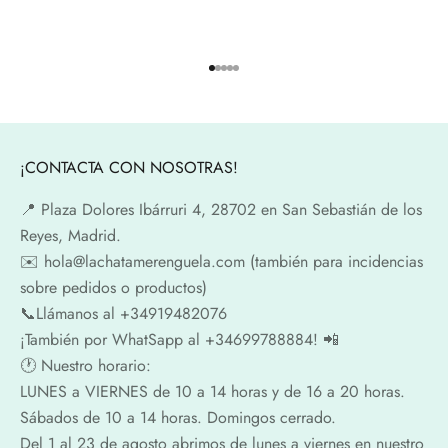
Ir al artículo 1
Ir al artículo 2
Ir al artículo 3
Ir al artículo 4
Ir al artículo 5
¡CONTACTA CON NOSOTRAS!
📍​ Plaza Dolores Ibárruri 4, 28702 en San Sebastián de los
Reyes, Madrid.
✉️​ hola@lachatamerenguela.com (también para incidencias
sobre pedidos o productos)
📞​​Llámanos al +34919482076
¡También por WhatSapp al +34699788884! 📲
🕐​ Nuestro horario:
LUNES a VIERNES de 10 a 14 horas y de 16 a 20 horas.
Sábados de 10 a 14 horas. Domingos cerrado.
Del 1 al 23 de agosto abrimos de lunes a viernes en nuestro