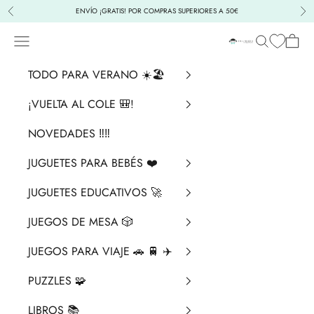
Ir al contenido
ENVÍO ¡GRATIS! POR COMPRAS SUPERIORES A 50€
Anterior
Sig
Menú
Buscar
Cesta
La Chata Merengü
TODO PARA VERANO ☀️🏖️
¡VUELTA AL COLE 🎒!
NOVEDADES ‼️​‼️​
JUGUETES PARA BEBÉS ❤️​
JUGUETES EDUCATIVOS 🚀
JUEGOS DE MESA 🎲
JUEGOS PARA VIAJE 🚗 🚆 ✈️
PUZZLES 🧩
LIBROS 📚​