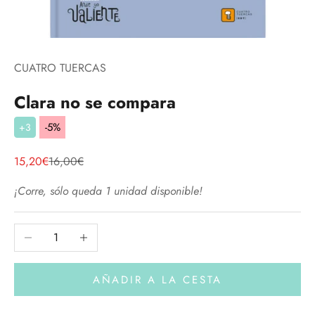
CUATRO TUERCAS
Clara no se compara
-5%
+3
Precio de oferta
Precio normal
15,20€
16,00€
¡Corre, sólo queda 1 unidad disponible!
Reducir cantidad
Aumentar cantidad
AÑADIR A LA CESTA