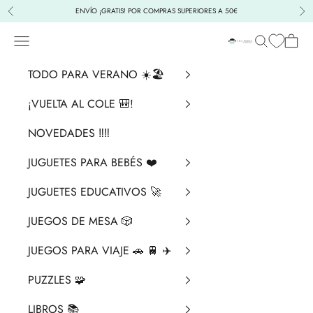
Ir al contenido
ENVÍO ¡GRATIS! POR COMPRAS SUPERIORES A 50€
Anterior
Sig
Menú
Buscar
Cesta
La Chata Merengü
TODO PARA VERANO ☀️🏖️
¡VUELTA AL COLE 🎒!
NOVEDADES ‼️​‼️​
JUGUETES PARA BEBÉS ❤️​
JUGUETES EDUCATIVOS 🚀
JUEGOS DE MESA 🎲
JUEGOS PARA VIAJE 🚗 🚆 ✈️
PUZZLES 🧩
LIBROS 📚​