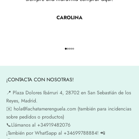
CAROLINA
Ir al artículo 1
Ir al artículo 2
Ir al artículo 3
Ir al artículo 4
Ir al artículo 5
¡CONTACTA CON NOSOTRAS!
📍​ Plaza Dolores Ibárruri 4, 28702 en San Sebastián de los
Reyes, Madrid.
✉️​ hola@lachatamerenguela.com (también para incidencias
sobre pedidos o productos)
📞​​Llámanos al +34919482076
¡También por WhatSapp al +34699788884! 📲