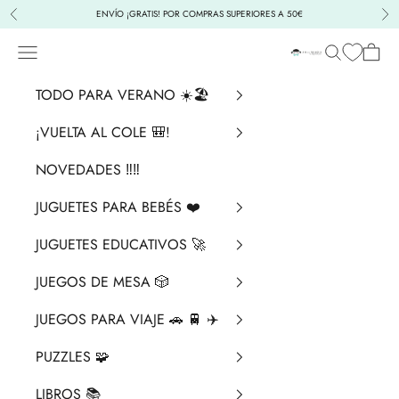
Ir al contenido
ENVÍO ¡GRATIS! POR COMPRAS SUPERIORES A 50€
Anterior
Sig
Menú
Buscar
Cesta
La Chata Merengü
TODO PARA VERANO ☀️🏖️
¡VUELTA AL COLE 🎒!
NOVEDADES ‼️​‼️​
JUGUETES PARA BEBÉS ❤️​
JUGUETES EDUCATIVOS 🚀
JUEGOS DE MESA 🎲
JUEGOS PARA VIAJE 🚗 🚆 ✈️
PUZZLES 🧩
LIBROS 📚​