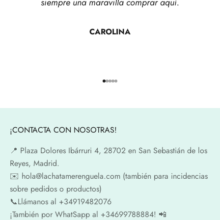
siempre una maravilla comprar aquí.
CAROLINA
Ir al artículo 1
Ir al artículo 2
Ir al artículo 3
Ir al artículo 4
Ir al artículo 5
¡CONTACTA CON NOSOTRAS!
📍​ Plaza Dolores Ibárruri 4, 28702 en San Sebastián de los
Reyes, Madrid.
✉️​ hola@lachatamerenguela.com (también para incidencias
sobre pedidos o productos)
📞​​Llámanos al +34919482076
¡También por WhatSapp al +34699788884! 📲