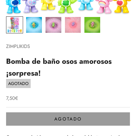
ZIMPLIKIDS
Bomba de baño osos amorosos
¡sorpresa!
AGOTADO
Precio de oferta
7,50€
AGOTADO