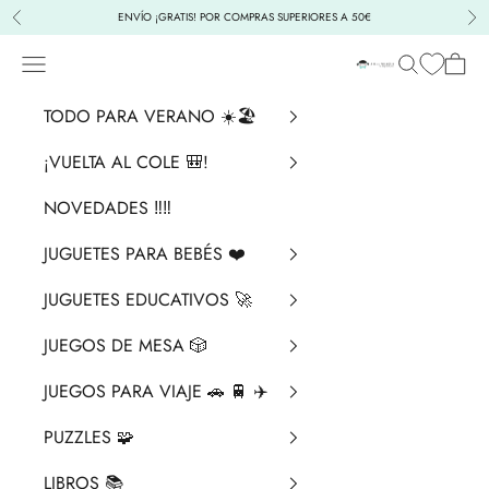
Ir al contenido
ENVÍO ¡GRATIS! POR COMPRAS SUPERIORES A 50€
Anterior
Sig
Menú
Buscar
Cesta
La Chata Merengü
TODO PARA VERANO ☀️🏖️
¡VUELTA AL COLE 🎒!
NOVEDADES ‼️​‼️​
JUGUETES PARA BEBÉS ❤️​
JUGUETES EDUCATIVOS 🚀
JUEGOS DE MESA 🎲
JUEGOS PARA VIAJE 🚗 🚆 ✈️
PUZZLES 🧩
LIBROS 📚​