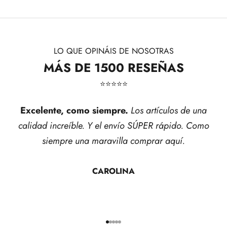
LO QUE OPINÁIS DE NOSOTRAS
MÁS DE 1500 RESEÑAS
⭐​⭐​⭐​⭐​⭐​
Excelente, como siempre.
Los artículos de una
calidad increíble. Y el envío SÚPER rápido. Como
siempre una maravilla comprar aquí.
CAROLINA
Ir al artículo 1
Ir al artículo 2
Ir al artículo 3
Ir al artículo 4
Ir al artículo 5