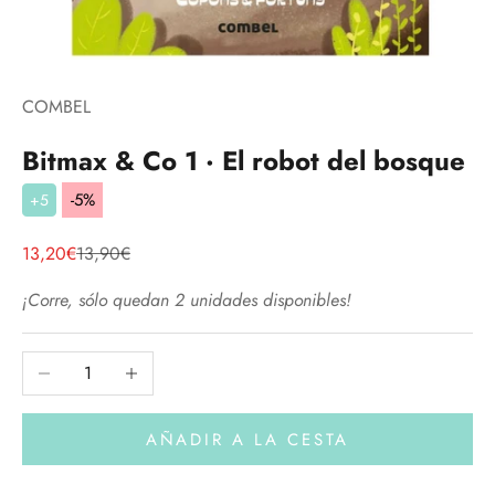
COMBEL
Bitmax & Co 1 · El robot del bosque
-5%
+5
Precio de oferta
Precio normal
13,20€
13,90€
¡Corre, sólo quedan 2 unidades disponibles!
Reducir cantidad
Aumentar cantidad
AÑADIR A LA CESTA