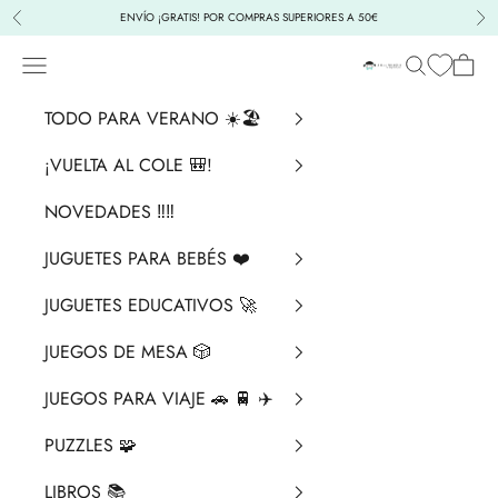
Ir al contenido
ENVÍO ¡GRATIS! POR COMPRAS SUPERIORES A 50€
Anterior
Sig
Menú
Buscar
Cesta
La Chata Merengü
TODO PARA VERANO ☀️🏖️
¡VUELTA AL COLE 🎒!
NOVEDADES ‼️​‼️​
JUGUETES PARA BEBÉS ❤️​
JUGUETES EDUCATIVOS 🚀
JUEGOS DE MESA 🎲
JUEGOS PARA VIAJE 🚗 🚆 ✈️
PUZZLES 🧩
LIBROS 📚​