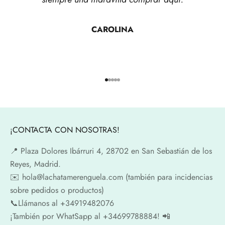
CAROLINA
Ir al artículo 1
Ir al artículo 2
Ir al artículo 3
Ir al artículo 4
Ir al artículo 5
¡CONTACTA CON NOSOTRAS!
📍​ Plaza Dolores Ibárruri 4, 28702 en San Sebastián de los
Reyes, Madrid.
✉️​ hola@lachatamerenguela.com (también para incidencias
sobre pedidos o productos)
📞​​Llámanos al +34919482076
¡También por WhatSapp al +34699788884! 📲