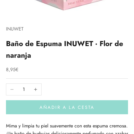
INUWET
Baño de Espuma INUWET · Flor de
naranja
Precio de oferta
8,95€
Reducir cantidad
Aumentar cantidad
AÑADIR A LA CESTA
Mima y limpia tu piel suavemente con esta espuma cremosa.
¡Un baño de burbujas deliciosamente perfumado con azahar