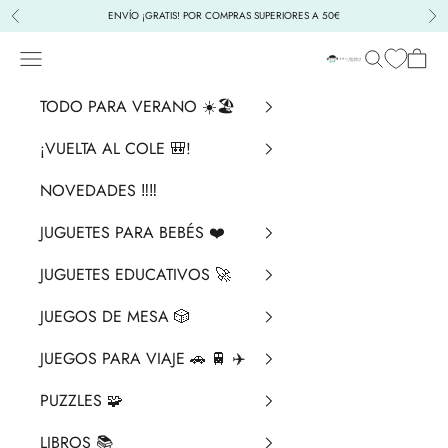
Ir al contenido
ENVÍO ¡GRATIS! POR COMPRAS SUPERIORES A 50€
Anterior
Sig
Menú
Buscar
Cesta
La Chata Merengü
TODO PARA VERANO ☀️🏖️
¡VUELTA AL COLE 🎒!
NOVEDADES ‼️​‼️​
JUGUETES PARA BEBÉS ❤️​
JUGUETES EDUCATIVOS 🚀
JUEGOS DE MESA 🎲
JUEGOS PARA VIAJE 🚗 🚆 ✈️
PUZZLES 🧩
LIBROS 📚​