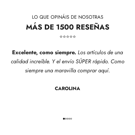
LO QUE OPINÁIS DE NOSOTRAS
MÁS DE 1500 RESEÑAS
⭐​⭐​⭐​⭐​⭐​
Excelente, como siempre.
Los artículos de una
calidad increíble. Y el envío SÚPER rápido. Como
siempre una maravilla comprar aquí.
CAROLINA
Ir al artículo 1
Ir al artículo 2
Ir al artículo 3
Ir al artículo 4
Ir al artículo 5