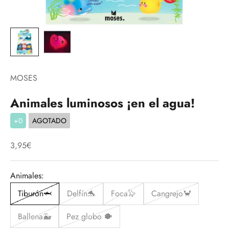
MOSES
Animales luminosos ¡en el agua!
+0
AGOTADO
Precio de oferta
3,95€
Animales:
Tiburón🦈
Delfín🐬
Foca🦭
Cangrejo🦀
Ballena🐳
Pez globo 🐡