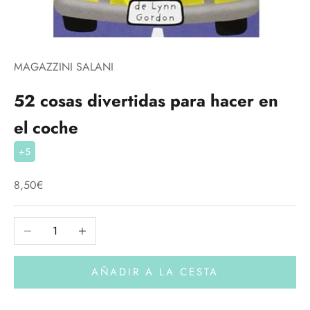
MAGAZZINI SALANI
52 cosas divertidas para hacer en
el coche
+5
Precio de oferta
8,50€
Reducir cantidad
Aumentar cantidad
AÑADIR A LA CESTA