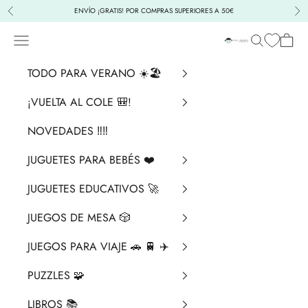
Ir al contenido
ENVÍO ¡GRATIS! POR COMPRAS SUPERIORES A 50€
Anterior
Sig
Menú
Buscar
Cesta
La Chata Merengü
TODO PARA VERANO ☀️🏖️
¡VUELTA AL COLE 🎒!
NOVEDADES ‼️​‼️​
JUGUETES PARA BEBÉS ❤️​
JUGUETES EDUCATIVOS 🚀
JUEGOS DE MESA 🎲
JUEGOS PARA VIAJE 🚗 🚆 ✈️
PUZZLES 🧩
LIBROS 📚​