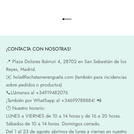
Ir al artículo 1
Ir al artículo 2
Ir al artículo 3
Ir al artículo 4
Ir al artículo 5
¡CONTACTA CON NOSOTRAS!
📍​ Plaza Dolores Ibárruri 4, 28702 en San Sebastián de los
Reyes, Madrid.
✉️​ hola@lachatamerenguela.com (también para incidencias
sobre pedidos o productos)
📞​​Llámanos al +34919482076
¡También por WhatSapp al +34699788884! 📲
🕐​ Nuestro horario:
LUNES a VIERNES de 10 a 14 horas y de 16 a 20 horas.
Sábados de 10 a 14 horas. Domingos cerrado.
Del 1 al 23 de agosto abrimos de lunes a viernes en nuestro