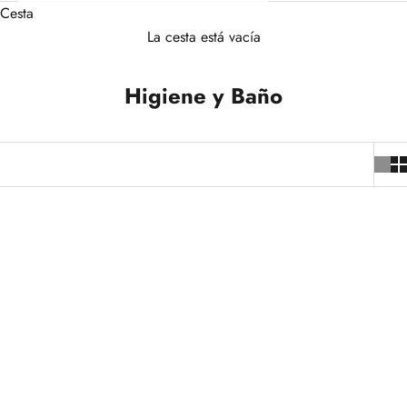
Cesta
La cesta está vacía
Higiene y Baño
+3
AGOTADO
Añadir a la cesta