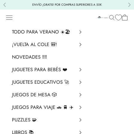
Ir al contenido
ENVÍO ¡GRATIS! POR COMPRAS SUPERIORES A 50€
Anterior
Sig
Menú
Buscar
Cesta
La Chata Merengü
TODO PARA VERANO ☀️🏖️
¡VUELTA AL COLE 🎒!
NOVEDADES ‼️​‼️​
JUGUETES PARA BEBÉS ❤️​
JUGUETES EDUCATIVOS 🚀
JUEGOS DE MESA 🎲
JUEGOS PARA VIAJE 🚗 🚆 ✈️
PUZZLES 🧩
LIBROS 📚​